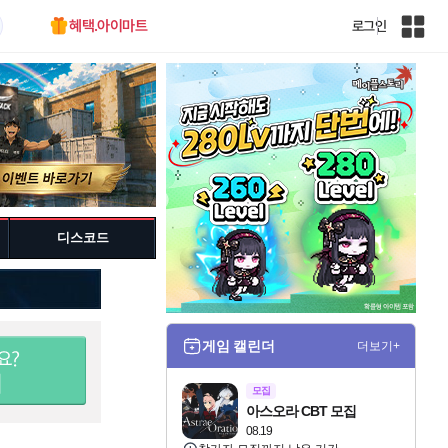
혜택.아이마트
로그인
인
벤
전
체
사
이
트
맵
디스코드
게임 캘린더
더보기+
모집
아스오라 CBT 모집
08.19