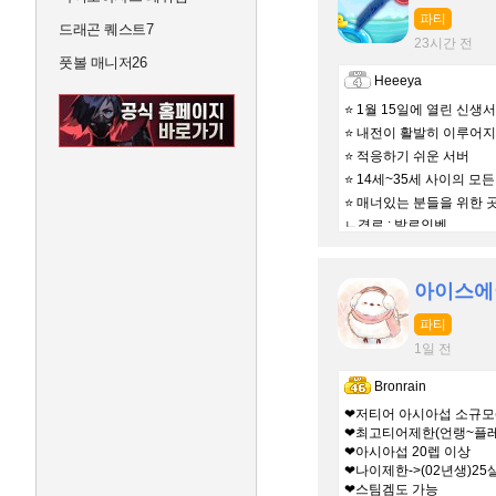
파티
드래곤 퀘스트7
23시간 전
풋볼 매니저26
Heeeya
⭐ 1월 15일에 열린 신생
⭐ 내전이 활발히 이루어지
⭐ 적응하기 쉬운 서버
⭐ 14세~35세 사이의 모
⭐ 매너있는 분들을 위한 
ㄴ경로 : 발로인벤
아이스에
파티
1일 전
Bronrain
❤저티어 아시아섭 소규모(
❤최고티어제한(언랭~플레
❤아시아섭 20렙 이상
❤나이제한->(02년생)25
❤스팀겜도 가능