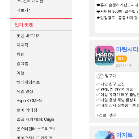
PC 견적 게시판
❤️혼자 솔랭하기싫으시다면
더보기
❤️서버원 300명, 일주일
★입장경로 - 충충초대 필수
인기 팟벤
팟벤 바로가기
치지직
마린시티
차벤
파티
걸그룹
23시간 전
여행
펭구다
해외게임정보
✅ 게임 친구 모집
✅ 연애, 썸 환영이예요
게임 영상
✅ 여성 유저가 매우 활발
✅ 매일 음성 채널 활성화
HyperX OMEN
✅ 내전 상시 진행중~ (이
브이 라이징
⭐️경로 : 펭구
일곱 개의 대죄: Origin
몬스터헌터 스토리즈3
아지트
바이오하자드 레퀴엠