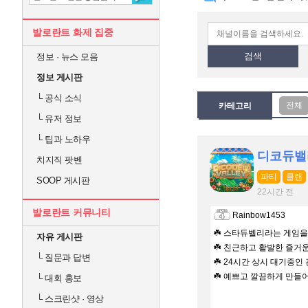
발로란트 화제 집중
검색
정보 · 뉴스 모음
정보 게시판
└
공식 소식
카테고리
└
유저 정보
└
팁과 노하우
디코듀밸
치지직 팟벤
파티
클랜
SOOP 게시판
22시간 전
발로란트 커뮤니티
Rainbow1453
☘️ 스타듀벨리라는 게임
자유 게시판
☘️ 친근하고 활발한 즐거
└
질문과 답변
☘️ 24시간 상시 대기중인
☘️ 예쁘고 깔끔하게 만들
└
대회 홍보
└
스크린샷 · 영상