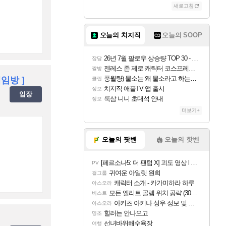
새로고침
오늘의 치지직
오늘의 SOOP
26년 7월 팔로우 상승량 TOP 30 - 월간 치지직
잡담
젠레스 존 제로 캐릭터 코스프레한 꽁주
짤방
풍월량) 물소는 왜 물소라고 하는거야? 아! 그만 ㅋㅋ
임방 ]
클립
치지직 애플TV 앱 출시
정보
입장
룩삼 니니 초대석 안내
정보
더보기+
오늘의 팟벤
오늘의 핫벤
[페르소나5: 더 팬텀 X] 괴도 영상 l 타카마키 안·댄싱 스타
PV
귀여운 아일릿 원희
걸그룹
캐릭터 소개 - 카가미하라 하루
아스오라
모든 엘리트 골렘 위치 공략 (30개) - 방랑 결투가
비스트
아키츠 아키나 성우 정보 및 주요 필모
아스오라
힐러는 안나오고
명조
선녀바위해수욕장
여행