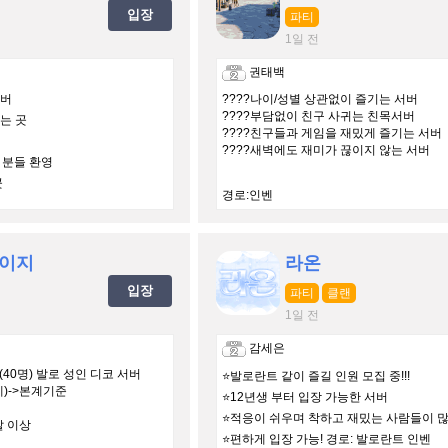
입장
파티
1일 전
권태백
서버
????나이/성별 상관없이 즐기는 서버
????부담없이 친구 사귀는 친목서버
는 곳
????친구들과 게임을 재밌게 즐기는 서버
????새벽에도 재미가 끊이지 않는 서버
든 분들 환영
곳
경로:인벤
이지
라온
입장
파티
클랜
1일 전
감세은
40명) 발로 성인 디코 서버
⭐️발로란트 같이 즐길 인원 모집 중!!!
)->본계기준
⭐️12년생 부터 입장 가능한 서버
⭐️적응이 쉬우며 착하고 재밌는 사람들이 많
살 이상
⭐️편하게 입장 가능! 경로: 발로란트 인벤