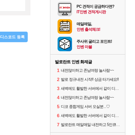
PC 견적이 궁금하다면?
IT인벤 견적게시판
매일매일,
인벤 출석체크!
디스코드 등록
주사위 굴리고 포인트!
인벤 마블
발로란트 인벤 화제글
1
내전많이하고 존남여랑 놀사람~~
2
발로 정규내전 시작!! 상금 타가세요!!
3
새벽에도 활발한 서버에서 같이 디코하면서 겜할 사람!
4
내전많이하고 존남여랑 놀사람~~
5
디코 종합게임 서버 오실분...♡
6
새벽에도 활발한 서버에서 같이 디코하면서 겜할 사람!
7
발로란트 매일매일 내전하고 5인큐 같이하실분!