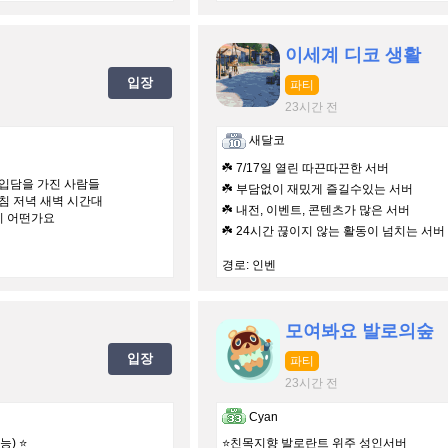
이세계 디코 생활
입장
파티
23시간 전
새달코
☘️ 7/17일 열린 따끈따끈한 서버
 입담을 가진 사람들
☘️ 부담없이 재밌게 즐길수있는 서버
아침 저녁 새벽 시간대
☘️ 내전, 이벤트, 콘텐츠가 많은 서버
기 어떤가요
☘️ 24시간 끊이지 않는 활동이 넘치는 서버
경로: 인벤
모여봐요 발로의숲
입장
파티
23시간 전
Cyan
능) ⭐
⭐친목지향 발로란트 위주 성인서버