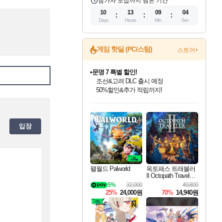
참가자 모집까지 남은 기간
10
13
09
03
Days
Hours
Min
Sec
게임 핫딜 (PC/스팀)
스토어+
문명 7 특별 할인!
조선&고려 DLC 출시 예정
50%할인&추가 적립까지!
마블 투혼 파이팅 소울즈 정식출시!
인벤게임즈 8월 특별 할인!
드래곤소드: 어웨이크닝 입점!
귀무자: 검의 길 예약 판매 중!
비스트 오브 리인카네이션 정식 출시!
커세어 코브 출시 기념 할인!
더 렐릭 퍼스트 가디언 정식 출시
베데스다 40주년 기념 할인 중!
캡콤 프렌차이즈 할인 진행 중!
캡콤 일부 상품 상시 할인
스타워즈 은하계 레이서
로블록스 기프트 카드 공식 입점
마블 히어로 총 출동&화려한 격투!
인기 퍼블리셔 모음!
스팀으로 만나는 드래곤소드!
10% 할인과
게임프릭 신작 IP
해적'섬'을 발전시키자!
설화x하드코어 액션!
베데스다의 명작들을
몬헌, 바하 등 인기 IP를
몬헌 와일즈 & 드래곤즈 도그마2
인벤게임즈에서 10% 추가 적립
Robux를 가장 안전하고
네이버 포인트 혜택까지!
최대 90% 할인가를 만나보세요!
네이버혜택과 함께 만나보세요!
이니&베니 혜택까지!
네이버 혜택가와 함께 예약하세요!
할인&네이버혜택으로 만나보세요!
네이버페이 혜택과 만나보세요!
40주년 프로모션으로 만나보세요!
할인가에 만나보세요!
일부 에디션 상시 할인!
혜택으로 예약 판매 중
편안하게 충전하세요
입장
팰월드 Palworld
옥토패스 트래블러
II Octopath Traveler I
I
5%
32,000
49,800
25%
24,000원
70%
14,940원