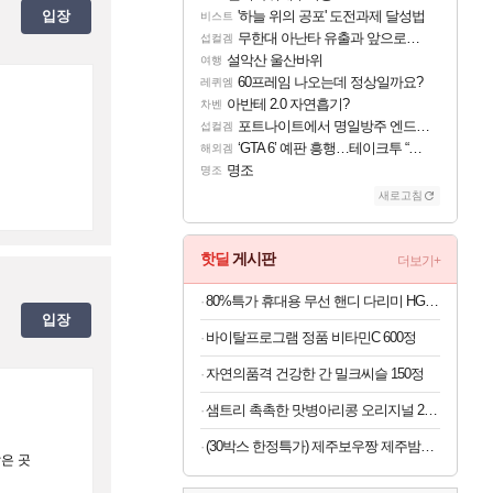
입장
'하늘 위의 공포' 도전과제 달성법
비스트
무한대 아난타 유출과 앞으로의 예상 (루머)
섭컬겜
설악산 울산바위
여행
60프레임 나오는데 정상일까요?
레퀴엠
아반테 2.0 자연흡기?
차벤
포트나이트에서 명일방주 엔드필드 [펠리카] 판매 예정
섭컬겜
‘GTA 6’ 예판 흥행…테이크투 “내부 예상 크게 넘어”
해외겜
명조
명조
새로고침
핫딜
게시판
더보기+
80%특가 휴대용 무선 핸디 다리미 HG-Y01, 화이트, 1개
입장
바이탈프로그램 정품 비타민C 600정
자연의품격 건강한 간 밀크씨슬 150정
샘트리 촉촉한 맛병아리콩 오리지널 20개
(30박스 한정특가) 제주보우짱 제주밤호박 미니단호박 로얄과 5kg
은 곳