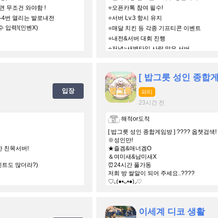
 무조건 와야함 !
⭐️오픈카톡 참여 필수!
 3-4번 열리는 발로내전
⭐서버 Lv.3 항시 유지
 입력!(인벤X)
⭐매달 치킨 등 각종 기프티콘 이벤트
⭐내전&서버 대회 진행
⭐저녁~새벽타임 사람 많은 서버
[ 밥그릇 성인 종합게
입장
파티
23시간 전
해적or도적
[ 밥그릇 성인 종합게임방 ] ???? 옵챗검색!
※성인만!
한 친목서버!
★즐겜&매너겜O
＆여미새&남미새X
벤트도 많더라?)
⏰24시간 풀가동
저희 방 쌀알이 되어 주세요..????
♡◟(●•ᴗ•●)◞♡
이세계 디코 생활