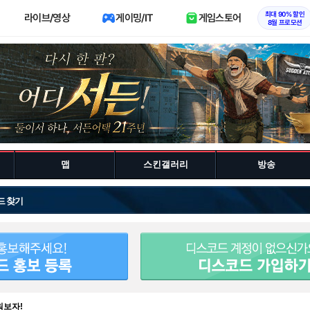
최대 90% 할인
라이브/영상
게이밍/IT
게임스토어
8월 프로모션
맵
스킨갤러리
방송
드 찾기
워보자!