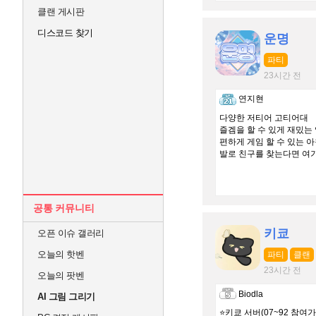
클랜 게시판
디스코드 찾기
운명
파티
23시간 전
연지현
다양한 저티어 고티어대
즐겜을 할 수 있게 재밌는
편하게 게임 할 수 있는 
발로 친구를 찾는다면 여
공통 커뮤니티
키쿄
오픈 이슈 갤러리
오늘의 핫벤
파티
클랜
23시간 전
오늘의 팟벤
Biodla
AI 그림 그리기
⭐키쿄 서버(07~92 참여가