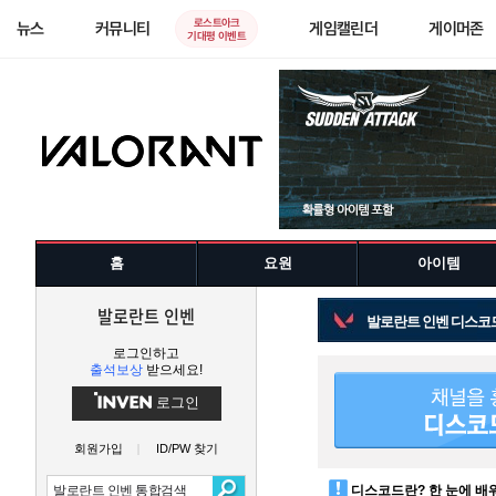
로스트아크
뉴스
커뮤니티
게임캘린더
게이머존
기대평 이벤트
홈
요원
아이템
발로란트 인벤
발로란트 인벤 디스코
로그인하고
출석보상
받으세요!
로그인
회원가입
ID/PW 찾기
디스코드란? 한 눈에 배