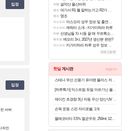
입장
설악산 울산바위
여행
여기서 R1 뭘 말하는거고 R2가 뭘말하는걸까요?
명조
명조
명조
아스오라 성우 정보 및 출연작 모음
아스오라
캐릭터 소개 - 카가미하라 하루
아스오라
선생님들 차 시동 끌 때 꾸르륵소리나는데
차벤
메모리 3사, 2027년 생산분 완판?
해외겜
카가미하라 하루 성우 정보 및 주요 필모
아스오라
새로고침
핫딜
게시판
더보기+
스테나 무선 선풍기 퓨어팬 플러스 저소음 BLDC 가정용 아기 신생아
입장
[하루특가] 익스트림 듀얼 아르기닌 플러스, 120정, 1개
제이킨 초경량 3단 자동 우산 양산 UV 자외선 차단, 핑크, 1개
손목 운동 스핀 자이로볼, 1개
어진 서버
믈레코비타 3.5% 멸균우유, 250ml, 12개, 1개
 디자인