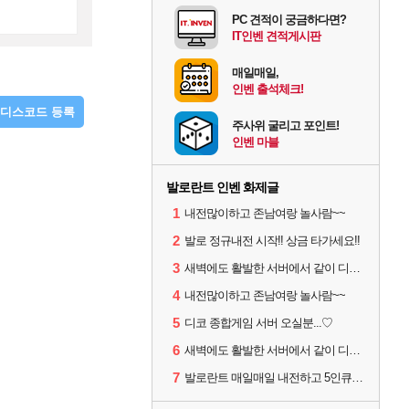
PC 견적이 궁금하다면?
IT인벤 견적게시판
매일매일,
인벤 출석체크!
디스코드 등록
주사위 굴리고 포인트!
인벤 마블
발로란트 인벤 화제글
1
내전많이하고 존남여랑 놀사람~~
2
발로 정규내전 시작!! 상금 타가세요!!
3
새벽에도 활발한 서버에서 같이 디코하면서 겜할 사람!
4
내전많이하고 존남여랑 놀사람~~
5
디코 종합게임 서버 오실분...♡
6
새벽에도 활발한 서버에서 같이 디코하면서 겜할 사람!
7
발로란트 매일매일 내전하고 5인큐 같이하실분!