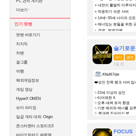
PC 견적 게시판
⭐ 내전이 활발히 이루어지
더보기
⭐ 적응하기 쉬운 서버
⭐ 14세~35세 사이의 모
인기 팟벤
⭐ 매너있는 분들을 위한 
ㄴ경로 : 발로인벤
팟벤 바로가기
치지직
슬기로운
차벤
파티
클랜
걸그룹
1일 전
여행
Kfad67qw
해외게임정보
❤️성인 친목 랭크 서버 입니
게임 영상
✨23세 이상의 성인
✨티어제한 X
HyperX OMEN
✨오후-새벽 유저 환영
브이 라이징
✨기본 예의와 매너를 갖추
✨ 랭크에 진심이신 분
일곱 개의 대죄: Origin
몬스터헌터 스토리즈3
FOCUS
바이오하자드 레퀴엠