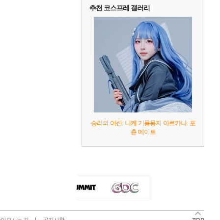
추천 코스프레 갤러리
승리의 여신: 니케 기묭묭지 아르카나: 포
츈 메이트