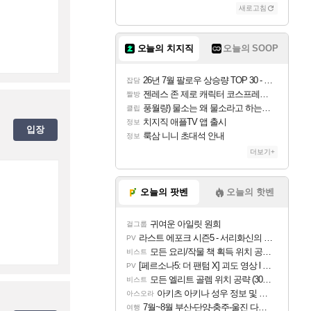
새로고침
오늘의 치지직
오늘의 SOOP
26년 7월 팔로우 상승량 TOP 30 - 월간 치지직
잡담
젠레스 존 제로 캐릭터 코스프레한 꽁주
짤방
풍월량) 물소는 왜 물소라고 하는거야? 아! 그만 ㅋㅋ
클립
치지직 애플TV 앱 출시
정보
입장
룩삼 니니 초대석 안내
정보
더보기+
오늘의 팟벤
오늘의 핫벤
귀여운 아일릿 원희
걸그룹
라스트 에포크 시즌5 - 서리화신의 분노 티저
PV
모든 요리/작물 책 획득 위치 공략 (36개) - 미식가 도전과제
비스트
[페르소나5: 더 팬텀 X] 괴도 영상 l 타카마키 안·댄싱 스타
PV
모든 엘리트 골렘 위치 공략 (30개) - 방랑 결투가
비스트
아키츠 아키나 성우 정보 및 주요 필모
아스오라
7월~8월 부산-단양-충주-울진 다녀왔어요~
여행