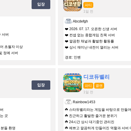
입장
파티
1일 전
Abcdefgh
❤️ 2026. 07. 17. 오픈한 신생 서버
주 서버
❤️ 컨셉 없는 종합게임 친목 서버
❤️ 깔끔한 채널과 활발한 활동률
어 초월자 이상
❤️ 상시 재미난 내전이 열리는 서버
 및 정예 서버
경로: 인벤
디코듀벨리
입장
파티
클랜
1일 전
Rainbow1453
서버
☘️ 스타듀벨리라는 게임을 바탕으로 만들
는 곳
☘️ 친근하고 활발한 즐거운 분위기
☘️ 24시간 상시 대기중인 관리진
든 분들 환영
☘️ 예쁘고 깔끔하게 만들어진 역할과 서버