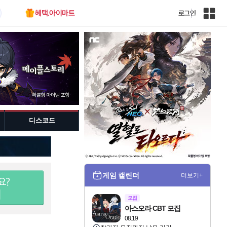
혜택.아이마트
로그인
인
벤
전
체
사
이
트
맵
디스코드
게임 캘린더
더보기+
모집
아스오라 CBT 모집
08.19