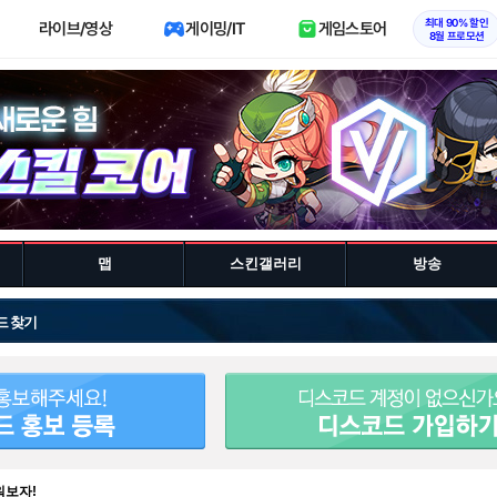
최대 90% 할인
라이브/영상
게이밍/IT
게임스토어
8월 프로모션
맵
스킨갤러리
방송
드 찾기
워보자!