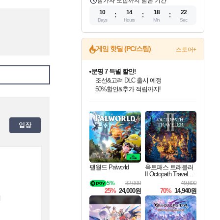
참가자 모집까지 남은 기간
10
14
18
21
Days
Hours
Min
Sec
게임 핫딜 (PC/스팀)
스토어+
문명 7 특별 할인!
조선&고려 DLC 출시 예정
50%할인&추가 적립까지!
인벤게임즈 8월 특별 할인!
드래곤소드: 어웨이크닝 입점!
마블 투혼 파이팅 소울즈 정식출시!
귀무자: 검의 길 예약 판매 중!
비스트 오브 리인카네이션 정식 출시!
커세어 코브 출시 기념 할인!
더 렐릭 퍼스트 가디언 정식 출시
베데스다 40주년 기념 할인 중!
캡콤 프렌차이즈 할인 진행 중!
캡콤 일부 상품 상시 할인
스타워즈 은하계 레이서
로블록스 기프트 카드 공식 입점
인기 퍼블리셔 모음!
스팀으로 만나는 드래곤소드!
마블 히어로 총 출동&화려한 격투!
10% 할인과
게임프릭 신작 IP
해적'섬'을 발전시키자!
설화x하드코어 액션!
베데스다의 명작들을
몬헌, 바하 등 인기 IP를
몬헌 와일즈 & 드래곤즈 도그마2
인벤게임즈에서 10% 추가 적립
Robux를 가장 안전하고
최대 90% 할인가를 만나보세요!
네이버혜택과 함께 만나보세요!
네이버 포인트 혜택까지!
이니&베니 혜택까지!
네이버 혜택가와 함께 예약하세요!
할인&네이버혜택으로 만나보세요!
네이버페이 혜택과 만나보세요!
40주년 프로모션으로 만나보세요!
할인가에 만나보세요!
일부 에디션 상시 할인!
혜택으로 예약 판매 중
편안하게 충전하세요
입장
팰월드 Palworld
옥토패스 트래블러
II Octopath Traveler I
I
5%
32,000
49,800
25%
24,000원
70%
14,940원
버