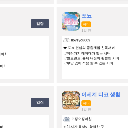
포뇨
입장
파티
1일 전
Iloveyou609
❤️ 포뇨 컨셉의 종합게임 친목서버
♡여러가지 태어대가 있는 서버
버 !
♡발로란트, 롤체 내전이 활발한 서버
♡부담 없이 적응 할 수 있는 서버
 !
이세계 디코 생활
입장
파티
1일 전
오징오징어칩
서버
⭐️ 24시간 음성이 활발한 곳