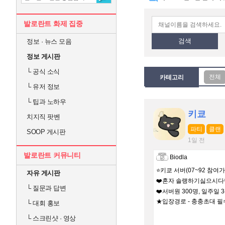
발로란트 화제 집중
검색
정보 · 뉴스 모음
정보 게시판
└
공식 소식
카테고리
└
유저 정보
└
팁과 노하우
키쿄
치지직 팟벤
파티
클랜
SOOP 게시판
1일 전
발로란트 커뮤니티
Biodla
⭐키쿄 서버(07~92 참여가
자유 게시판
❤️혼자 솔랭하기싫으시다면
└
질문과 답변
❤️서버원 300명, 일주일
★입장경로 - 충충초대 필수
└
대회 홍보
└
스크린샷 · 영상