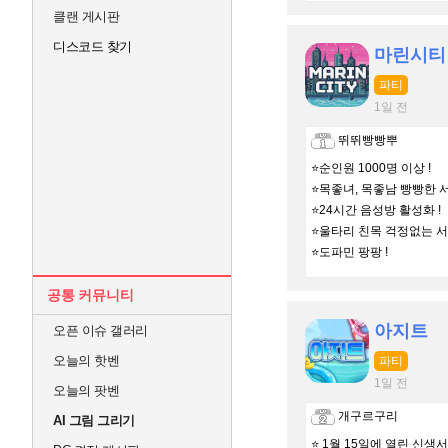
클랜 게시판
디스코드 찾기
마린시티
파티
1일 전
뛰뛰빵빵뿌
⭐순인원 1000명 이상 !
⭐목좋녀, 목좋남 빵빵한 서
⭐24시간 음성방 활성화 !
⭐울타리 친목 걱정없는 서버
⭐도파민 팡팡 !
경로 - 마오
공통 커뮤니티
아지트
오픈 이슈 갤러리
오늘의 핫벤
파티
1일 전
오늘의 팟벤
개구르구리
AI 그림 그리기
⭐ 1월 15일에 열린 신생