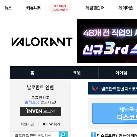
로스트아크
뉴스
커뮤니티
게임캘린더
게이머존
기대평 이벤트
홈
요원
아이템
발로란트 인벤
발로란트 인벤 디스코
로그인하고
출석보상
받으세요!
로그인
회원가입
ID/PW 찾기
디스코드란? 한 눈에 배