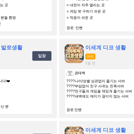
는 곳
⭐️ 내전이 자주 열리는 곳
⭐ 게임 팟 구하기 쉬운 곳
든 분들 환영
⭐️ 적응이 쉬운 곳
곳
경로: 인벤
 발로생활
이세계 디코 생활
입장
파티
1일 전
권태백
다!❤️
????나이/성별 상관없이 즐기는 서버
????부담없이 친구 사귀는 친목서버
????친구들과 게임을 재밌게 즐기는 서버
????새벽에도 재미가 끊이지 않는 서버
신 분
경로:인벤
https://d
이세계 디코 생활