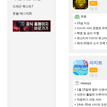
파티
드래곤 퀘스트7
1일 전
풋볼 매니저26
최용
⭐ 23살 이상
⭐ 아시아 서버 경쟁전 위
⭐ 빡겜 및 승리 지향
⭐ 최소티어 다이아 최고티
⭐ 최대 20명의 소수 친목
아지트
파티
1일 전
Heeeya
⭐ 1월 15일에 열린 신생
⭐ 내전이 활발히 이루어지
⭐ 적응하기 쉬운 서버
⭐ 14세~35세 사이의 모