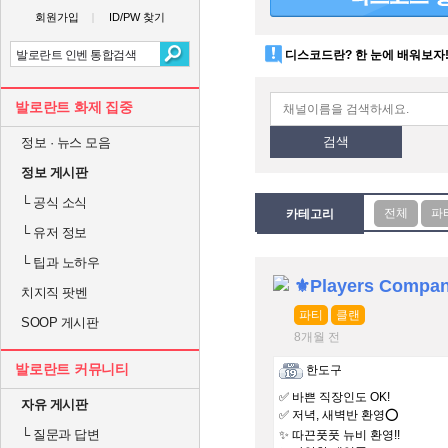
회원가입
ID/PW 찾기
디스코드란? 한 눈에 배워보자
발로란트 화제 집중
검색
정보 · 뉴스 모음
정보 게시판
└
공식 소식
카테고리
└
유저 정보
└
팁과 노하우
⚜Players Compa
치지직 팟벤
파티
클랜
SOOP 게시판
8개월 전
발로란트 커뮤니티
한도구
✅ 바쁜 직장인도 OK!
자유 게시판
✅ 저녁, 새벽반 환영⭕
└
질문과 답변
✨ 따끈풋풋 뉴비 환영!!