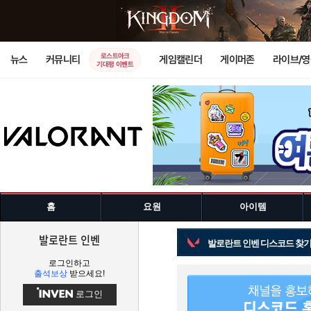
로스트아크
뉴스
커뮤니티
게임캘린더
게이머존
라이브/
기대평 이벤트
홈
요원
아이템
발로란트 인벤
발로란트 인벤 디스코드 찾
로그인하고
출석보상
받으세요!
로그인