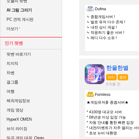
오늘의 팟벤
Dufma
AI 그림 그리기
⤷ 종합게임서버 !
PC 견적 게시판
⤷ 발로 유저 다수 존재 !
⤷ 내전 상시 개설 !
더보기
⤷ 적응하기 좋은 서버 !
⤷ 레디 다수 소유 !
인기 팟벤
팟벤 바로가기
치지직
한울한별
차벤
파티
클랜
걸그룹
8개월 전
여행
Formless
해외게임정보
★게임유저多 종겜서버★
게임 영상
* 4100명 대규모 서버
* 08년생 이상 입장 가능
HyperX OMEN
* 자동 안내를 통한 빠른 입장
* 내전/이벤트가 자주 열리는 서
브이 라이징
* 초보 뉴비 대환영
일곱 개의 대죄: Origin