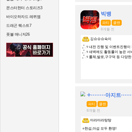
몬스터헌터 스토리즈3
빅뱅
바이오하자드 레퀴엠
파티
클랜
드래곤 퀘스트7
8개월 전
풋볼 매니저26
깅슈슈슈슉이
₊˚. ୨ 내전 진행 및 이벤트진행이 
₊˚. ୨ 새벽에도 활동률이 높은 서버 
₊˚. ୨ 롤체,발로,구구덕 등 다양한
✧········아지트·····
파티
클랜
8개월 전
마라마라탕탕
⭐한섭,아섭 모두 환영!