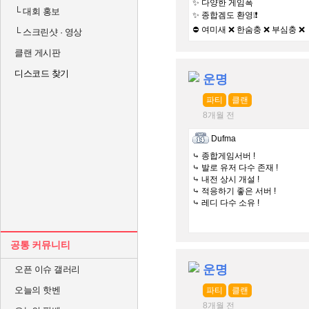
✨ 다양한 게임폭
└
대회 홍보
✨ 종합겜도 환영❕❗
⛔ 여미새 ❌ 한숨충 ❌ 부심충 ❌
└
스크린샷 · 영상
클랜 게시판
디스코드 찾기
운명
파티
클랜
8개월 전
Dufma
⤷ 종합게임서버 !
⤷ 발로 유저 다수 존재 !
⤷ 내전 상시 개설 !
⤷ 적응하기 좋은 서버 !
⤷ 레디 다수 소유 !
공통 커뮤니티
운명
오픈 이슈 갤러리
오늘의 핫벤
파티
클랜
8개월 전