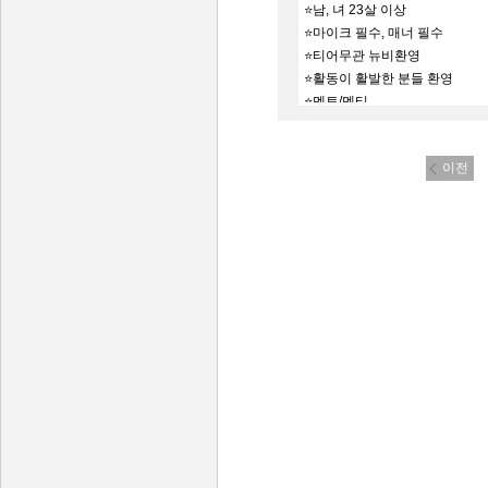
⭐남, 녀 23살 이상
⭐마이크 필수, 매너 필수
⭐티어무관 뉴비환영
⭐활동이 활발한 분들 환영
⭐멘토/멘티
⛔️여미새 남미새 사절
이전