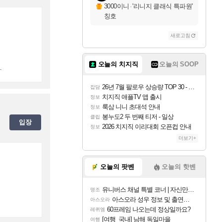
3000이니
·
'리니지 클래식 특파원'
칭호
새로고침
오늘의 치지직
오늘의 SOOP
.
26년 7월 팔로우 상승량 TOP 30 - 월간 치지직
잡담
치지직 애플TV 앱 출시
정보
룩삼 니니 초대석 안내
정보
봉누도2 두 번째 티저 - 일상
클립
입장
2026 치지직 이리대회 오픈컵 안내
정보
더보기+
오늘의 팟벤
오늘의 핫벤
유니버스 채널 특별 코너 | 자신만의 스타일
명조
아스오라 성우 정보 및 출연작 모음
아스오라
60프레임 나오는데 정상일까요?
레퀴엠
[여행_국내] 남해 독일마을
여행