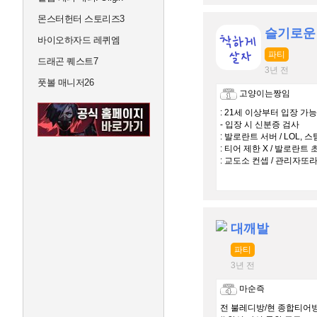
몬스터헌터 스토리즈3
슬기로운
바이오하자드 레퀴엠
파티
드래곤 퀘스트7
3년 전
풋볼 매니저26
고양이는짱임
: 21세 이상부터 입장 가능
- 입장 시 신분증 검사
: 발로란트 서버 / LOL, 
: 티어 제한 X / 발로란트
: 교도소 컨셉 / 관리자또
대깨발
파티
3년 전
마순즉
전 불레디방/현 종합티어