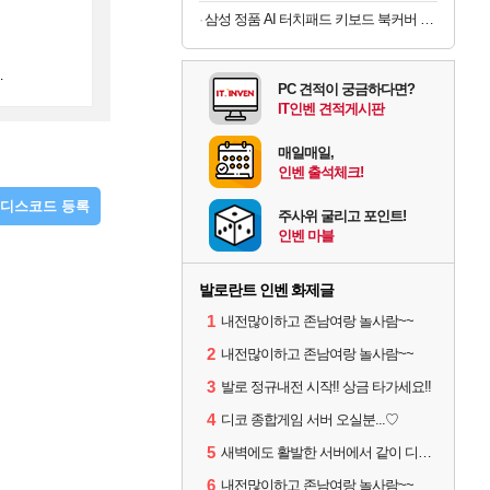
삼성 정품 AI 터치패드 키보드 북커버 케이스 그레이, 갤럭시 탭 S11 울트라
.
PC 견적이 궁금하다면?
IT인벤 견적게시판
매일매일,
인벤 출석체크!
디스코드 등록
주사위 굴리고 포인트!
인벤 마블
발로란트 인벤 화제글
1
내전많이하고 존남여랑 놀사람~~
2
내전많이하고 존남여랑 놀사람~~
3
발로 정규내전 시작!! 상금 타가세요!!
4
디코 종합게임 서버 오실분...♡
5
새벽에도 활발한 서버에서 같이 디코하면서 겜할 사람!
6
내전많이하고 존남여랑 놀사람~~