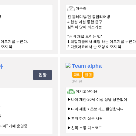
마순즉
방
전 불레디방/현 종합티어방
# 한섭 아섭 통합 급구
실력파 많아 버스가능
*서버 채널 보이는 법*
 이모지를 누른다.
1.역할지급에서 해당 하는 이모지를 누른다
이모지 꾹
2.다했어요에서 손 모양 이모지 꾹
Team alpha
아
입장
파티
클랜
3년 전
이기고싶어욤
▶나이 제한 20세 이상 성별 상관없이
드
▶티어 제한 x 초보라도 환영합니다
직
▶혼자 하기 싫은 사람
리아" 카페 운영중
▶친목 소통 디스코드