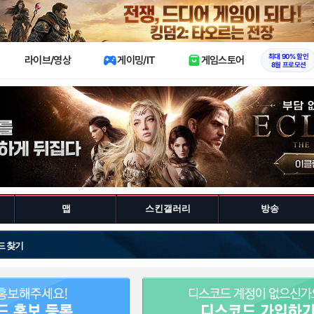
X
최대 90% 할인
라이브/영상
게이밍/IT
게임스토어
8월 프로모션
맵
스킨갤러리
방송
드 찾기