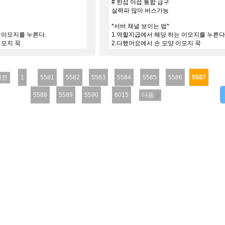
# 한섭 아섭 통합 급구
실력파 많아 버스가능
*서버 채널 보이는 법*
 이모지를 누른다.
1.역할지급에서 해당 하는 이모지를 누른다
이모지 꾹
2.다했어요에서 손 모양 이모지 꾹
이전
1
...
5581
5582
5583
5584
5585
5586
5587
5588
5589
5590
...
6015
다음