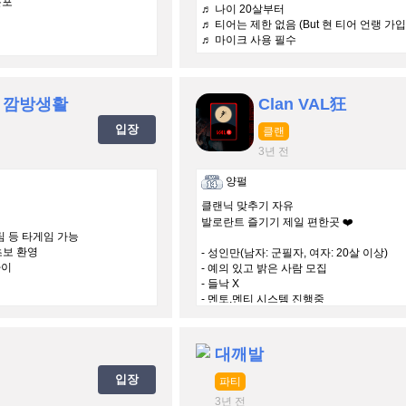
분포
♬ 나이 20살부터
♬ 티어는 제한 없음 (But 현 티어 언랭 가
♬ 마이크 사용 필수
 깜방생활
Clan VAL狂
입장
클랜
3년 전
양펄
클랜닉 맞추기 자유
발로란트 즐기기 제일 편한곳 ❤️
스팀 등 타게임 가능
 초보 환영
- 성인만(남자: 군필자, 여자: 20살 이상)
라이
- 예의 있고 밝은 사람 모집
- 들낙 X
- 멘토,멘티 시스템 진행중
대깨발
입장
파티
3년 전