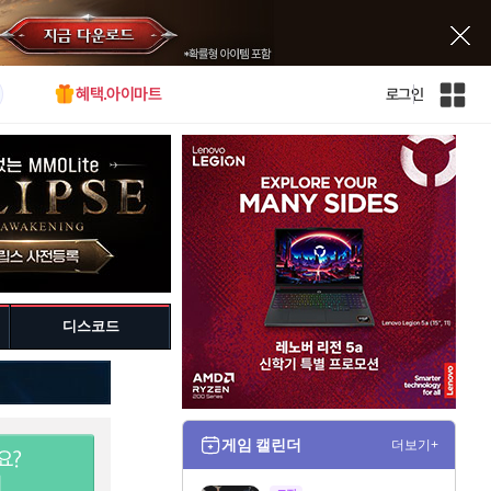
혜택.아이마트
로그인
인
벤
전
체
사
이
트
맵
디스코드
게임 캘린더
더보기+