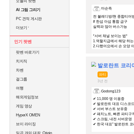
오늘의 팟벤
마순즉
AI 그림 그리기
전 불레디방/현 종합티어
PC 견적 게시판
# 한섭 아섭 통합 급구
실력파 많아 버스가능
더보기
*서버 채널 보이는 법*
1.역할지급에서 해당 하는
인기 팟벤
2.다했어요에서 손 모양 
팟벤 바로가기
치지직
발로란트 코리
차벤
파티
걸그룹
3년 전
여행
Godong123
해외게임정보
✔ 11,000 명 이용중
✔ 발로란트 대표 디스코
게임 영상
✔ 서버 부스트 보유중
✔ 패치노트, 빠른 파티구
HyperX OMEN
✔ 스크림, 내전 서버운영
브이 라이징
✔ 한국 대표" 발로란트 코
일곱 개의 대죄: Origin