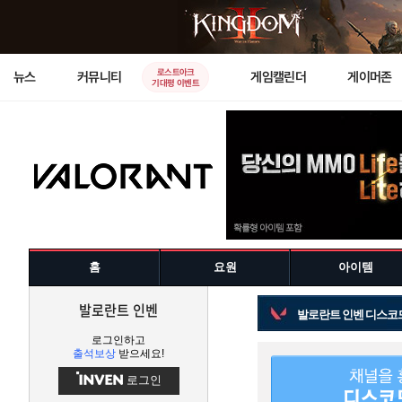
로스트아크
뉴스
커뮤니티
게임캘린더
게이머존
기대평 이벤트
홈
요원
아이템
발로란트 인벤
발로란트 인벤 디스코
로그인하고
출석보상
받으세요!
로그인