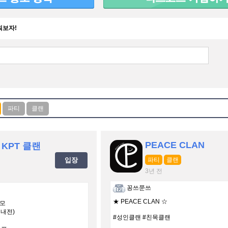
워보자!
PEACE CLAN
KPT 클랜
입장
파티
클랜
3년 전
꽁쓰쭌쓰
★ PEACE CLAN ☆
규모
 내전)
#성인클랜 #친목클랜