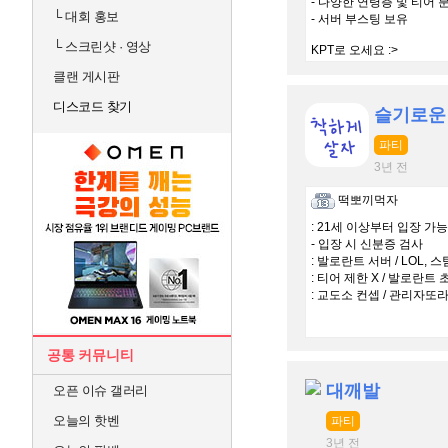
- 다양한 연령층 및 티어 
└
대회 홍보
- 서버 부스팅 보유
└
스크린샷 · 영상
KPT로 오세요 :>
클랜 게시판
디스코드 찾기
슬기로운
파티
3년 전
떡뽀끼먹자
: 21세 이상부터 입장 가능
- 입장 시 신분증 검사
: 발로란트 서버 / LOL, 
: 티어 제한 X / 발로란트
: 교도소 컨셉 / 관리자또
공통 커뮤니티
대깨발
오픈 이슈 갤러리
오늘의 핫벤
파티
3년 전