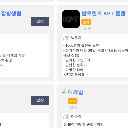
▶한섭/아시아섭 상관없이 가능합니다
 깜방생활
발로란트 KPT 클랜
입장
클랜
3년 전
박무차
- 1600명의 클랜원 보유
- 정기적인 내전 (평일, 주말 / 때로는 상금
스팀 등 타게임 가능
내전 진행)
 초보 환영
- 편리한 구인구직
라이
- 편안한 분위기
- 다양한 티어
KPT로 오세요 :>
대깨발
입장
파티
3년 전
마순즉
방
전 불레디방/현 종합티어방