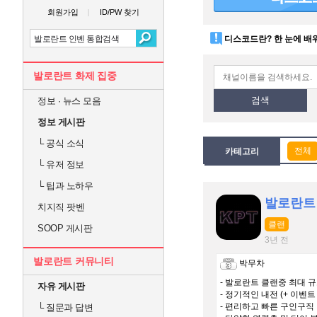
회원가입
ID/PW 찾기
디스코드란? 한 눈에 배
발로란트 화제 집중
검색
정보 · 뉴스 모음
정보 게시판
└
공식 소식
카테고리
└
유저 정보
└
팁과 노하우
발로란트 
치지직 팟벤
클랜
SOOP 게시판
3년 전
발로란트 커뮤니티
박무차
- 발로란트 클랜중 최대 
자유 게시판
- 정기적인 내전 (+ 이벤트
- 편리하고 빠른 구인구직
└
질문과 답변