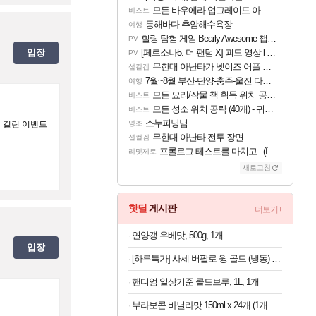
모든 바우에라 업그레이드 아이템 획득 위치 공략 (89개)
비스트
동해바다 추암해수욕장
여행
힐링 탐험 게임 Bearly Awesome 챕터 1 트레일러
PV
입장
[페르소나5: 더 팬텀 X] 괴도 영상 l 타카마키 안·댄싱 스타
PV
무한대 아난타가 넷이즈 어플 달력에 일정 등록
섭컬겜
7월~8월 부산-단양-충주-울진 다녀왔어요~
여행
모든 요리/작물 책 획득 위치 공략 (36개) - 미식가 도전과제
비스트
모든 성소 위치 공략 (40개) - 귀환한 영혼 도전과제
비스트
스누피냥님
이 걸린 이벤트
명조
무한대 아난타 전투 장면
섭컬겜
프롤로그 테스트를 마치고.. (feat. 리아)
리밋제로
새로고침
핫딜
게시판
더보기+
연양갱 우베맛, 500g, 1개
입장
[하루특가] 사세 버팔로 윙 골드 (냉동) 1kg
핸디엄 일상기준 콜드브루, 1L, 1개
부라보콘 바닐라맛 150ml x 24개 (1개당 1,079원)