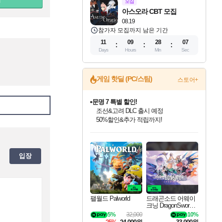
모집
아스오라 CBT 모집
08.19
참가자 모집까지 남은 기간
11
09
28
06
Days
Hours
Min
Sec
게임 핫딜 (PC/스팀)
스토어+
문명 7 특별 할인!
조선&고려 DLC 출시 예정
50%할인&추가 적립까지!
마블 투혼 파이팅 소울즈 정식출시!
인벤게임즈 8월 특별 할인!
드래곤소드: 어웨이크닝 입점!
귀무자: 검의 길 예약 판매 중!
비스트 오브 리인카네이션 정식 출시!
커세어 코브 출시 기념 할인!
더 렐릭 퍼스트 가디언 정식 출시
베데스다 40주년 기념 할인 중!
캡콤 프렌차이즈 할인 진행 중!
캡콤 일부 상품 상시 할인
스타워즈 은하계 레이서
로블록스 기프트 카드 공식 입점
마블 히어로 총 출동&화려한 격투!
인기 퍼블리셔 모음!
스팀으로 만나는 드래곤소드!
10% 할인과
게임프릭 신작 IP
해적'섬'을 발전시키자!
설화x하드코어 액션!
베데스다의 명작들을
몬헌, 바하 등 인기 IP를
몬헌 와일즈 & 드래곤즈 도그마2
인벤게임즈에서 10% 추가 적립
Robux를 가장 안전하고
네이버 포인트 혜택까지!
최대 90% 할인가를 만나보세요!
네이버혜택과 함께 만나보세요!
이니&베니 혜택까지!
네이버 혜택가와 함께 예약하세요!
할인&네이버혜택으로 만나보세요!
네이버페이 혜택과 만나보세요!
40주년 프로모션으로 만나보세요!
할인가에 만나보세요!
일부 에디션 상시 할인!
혜택으로 예약 판매 중
편안하게 충전하세요
입장
팰월드 Palworld
드래곤소드 어웨이
크닝 DragonSword A
wakening
5%
32,000
10%