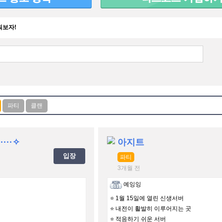
워보자!
···✧
아지트
입장
파티
3개월 전
예잉잉
⭐ 1월 15일에 열린 신생서버
⭐ 내전이 활발히 이루어지는 곳
⭐ 적응하기 쉬운 서버