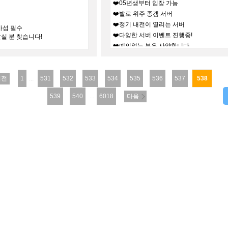
❤️05년생부터 입장 가능
❤️발로 위주 종겜 서버
❤️정기 내전이 열리는 서버
 아섭 필수
❤️다양한 서버 이벤트 진행중!
갈실 분 찾습니다!
❤️예의없는 분은 사양합니다
이전
1
...
531
532
533
534
535
536
537
538
539
540
...
6018
다음