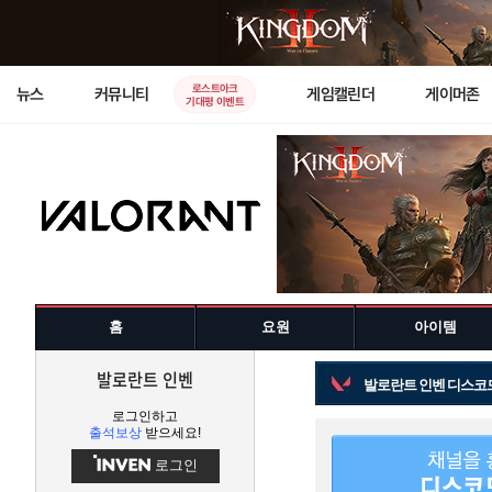
로스트아크
뉴스
커뮤니티
게임캘린더
게이머존
기대평 이벤트
홈
요원
아이템
발로란트 인벤
발로란트 인벤 디스코
로그인하고
출석보상
받으세요!
로그인