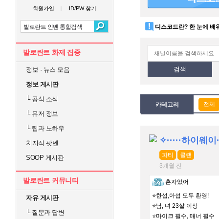
회원가입
ID/PW 찾기
디스코드란? 한 눈에 배
발로란트 화제 집중
검색
정보 · 뉴스 모음
정보 게시판
└
공식 소식
카테고리
└
유저 정보
└
팁과 노하우
✧·····하이웨이··
치지직 팟벤
파티
클랜
SOOP 게시판
3개월 전
발로란트 커뮤니티
혼자있어
⭐한섭,아섭 모두 환영!
자유 게시판
⭐남, 녀 23살 이상
└
질문과 답변
⭐마이크 필수, 매너 필수