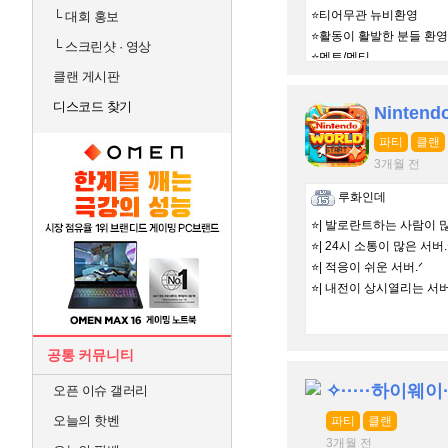
⭐티어무관 뉴비환영
└
대회 홍보
⭐활동이 활발한 분들 환영
└
스크린샷 · 영상
⭐멘토/멘티
클랜 게시판
⛔️여미새 남미새 사절
디스코드 찾기
Nintend
파티
클랜
3개월 전
루화인데
⭐️| 발로란트하는 사람이 많
⭐️| 24시 소통이 많은 서버.
⭐️| 적응이 쉬운 서버.ᐟ
⭐️| 내전이 상시열리는 서버
공통 커뮤니티
✧·····하이웨이··
오픈 이슈 갤러리
오늘의 핫벤
파티
클랜
3개월 전