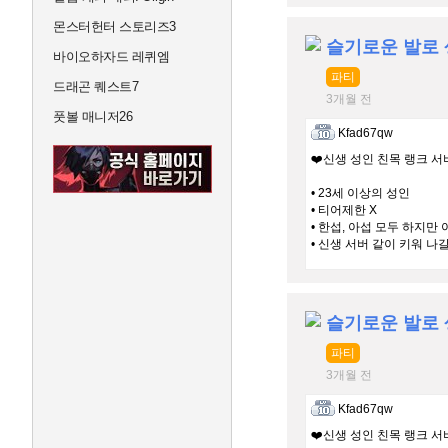
몬스터헌터 스토리즈3
슬기로운 발로
바이오하자드 레퀴엠
파티
드래곤 퀘스트7
3개월 전
풋볼 매니저26
Kfad67qw
❤️신생 성인 친목 랭크 서
• 23세 이상의 성인
• 티어제한 X
• 한섭, 아섭 모두 하지만
• 신생 서버 같이 키워 나
슬기로운 발로
파티
3개월 전
Kfad67qw
❤️신생 성인 친목 랭크 서