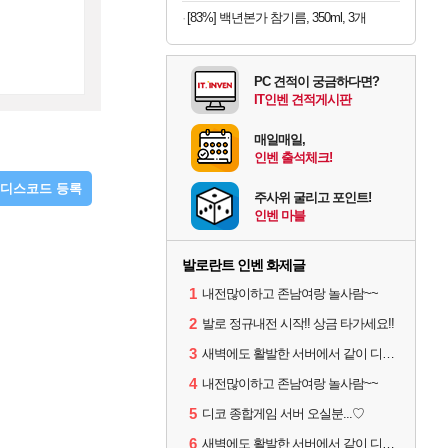
[83%] 백년본가 참기름, 350ml, 3개
PC 견적이 궁금하다면?
IT인벤 견적게시판
매일매일,
인벤 출석체크!
디스코드 등록
주사위 굴리고 포인트!
인벤 마블
발로란트 인벤 화제글
1
내전많이하고 존남여랑 놀사람~~
2
발로 정규내전 시작!! 상금 타가세요!!
3
새벽에도 활발한 서버에서 같이 디코하면서 겜할 사람!
4
내전많이하고 존남여랑 놀사람~~
5
디코 종합게임 서버 오실분...♡
6
새벽에도 활발한 서버에서 같이 디코하면서 겜할 사람!