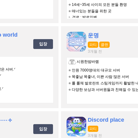
⭐ 14세~35세 사이의 모든 분들 환영
⭐ 매너있는 분들을 위한 곳
ㄴ경로 : 발로인벤
h
o world
운명
입장
파티
클랜
3개월 전
시원한밤바램
은 서버.ᐟ
⭐ 인원 7000명대의 대규모 서버
ᐟ
⭐ 목좋남 목좋녀, 이쁜 사람 많은 서버
⭐ 롤 롤체 발로란트 스팀게임까지 활발한 
.ᐟ
⭐ 다양한 보상과 서버원들과 친해질 수 있
Discord place
···✧
입장
파티
3개월 전