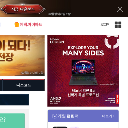
혜택.아이마트
로그인
인
벤
전
체
사
이
트
맵
디스코드
게임 캘린더
더보기+