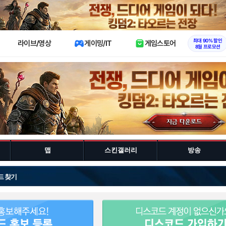
X
최대 90% 할인
라이브/영상
게이밍/IT
게임스토어
8월 프로모션
맵
스킨갤러리
방송
드 찾기