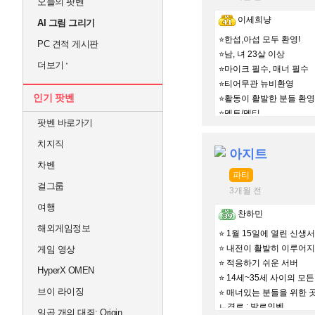
오늘의 팟벤
이세희냥
AI 그림 그리기
⭐한섭,아섭 모두 환영!
PC 견적 게시판
⭐남, 녀 23살 이상
더보기
⭐마이크 필수, 매너 필수
⭐티어무관 뉴비환영
인기 팟벤
⭐활동이 활발한 분들 환영
⭐멘토/멘티
팟벤 바로가기
⛔️여미새 남미새 사절
치지직
아지트
차벤
파티
걸그룹
3개월 전
여행
찬하민
해외게임정보
⭐ 1월 15일에 열린 신생
⭐ 내전이 활발히 이루어지
게임 영상
⭐ 적응하기 쉬운 서버
HyperX OMEN
⭐ 14세~35세 사이의 모
브이 라이징
⭐ 매너있는 분들을 위한 
ㄴ경로 : 발로인벤
일곱 개의 대죄: Origin