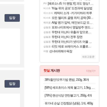
[페르소나5: 더 팬텀 X] 괴도 영상 l 타카마키 안·댄싱 스타
PV
'하늘 위의 공포' 도전과제 달성법
비스트
캐릭터 소개 - 카가미하라 하루
아스오라
입장
모든 엘리트 골렘 위치 공략 (30개) - 방랑 결투가
비스트
AI발 원가 압박, 메인보드값 오르나
해외겜
포트나이트에서 명일방주 엔드필드 [펠리카] 판매 예정
섭컬겜
무한대 아난타 유출과 앞으로의 예상 (루머)
섭컬겜
무한대 아난타 전투 장면
섭컬겜
무한대 아난타가 넷이즈 어플 달력에 일정 등록
섭컬겜
리밋 제로 브레이커스 프롤로그 테스트 후기 영상 업로드
섭컬겜
선녀바위해수욕장
여행
새로고침
핫딜
게시판
더보기+
39%할인!오뚜기밥 흰밥, 210g, 36개
입장
[58%] 셰프초이스 제육 불고기, 1.5kg, 1개
[79%] 랜선식당 연탄불고기, 250g, 4개
유가네 순살 간장찜닭 (냉동), 1개, 400g