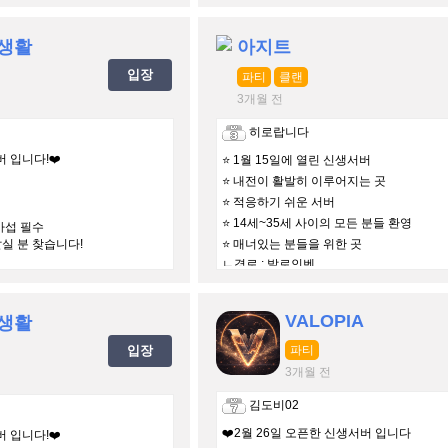
경로 : 인벤
 생활
아지트
입장
파티
클랜
3개월 전
히로랍니다
버 입니다!❤️
⭐ 1월 15일에 열린 신생서버
⭐ 내전이 활발히 이루어지는 곳
⭐ 적응하기 쉬운 서버
⭐ 14세~35세 사이의 모든 분들 환영
 아섭 필수
갈실 분 찾습니다!
⭐ 매너있는 분들을 위한 곳
ㄴ경로 : 발로인벤
VALOPIA
 생활
입장
파티
3개월 전
김도비02
❤️2월 26일 오픈한 신생서버 입니다
버 입니다!❤️