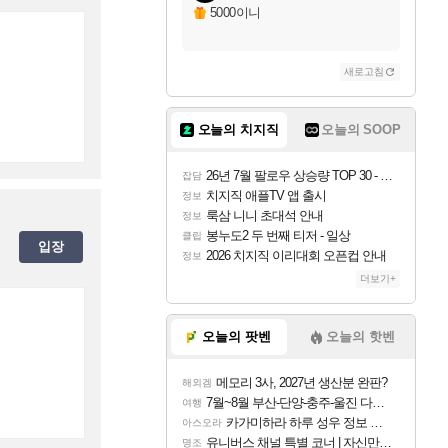
5000이니
새로고침
오늘의 치지직
오늘의 SOOP
26년 7월 팔로우 상승량 TOP 30 - 월간 치지직
잡담
치지직 애플TV 앱 출시
정보
룩삼 니니 초대석 안내
정보
봉누도2 두 번째 티저 - 일상
클립
입장
2026 치지직 이리대회 오픈컵 안내
정보
더보기+
오늘의 팟벤
오늘의 핫벤
메모리 3사, 2027년 생산분 완판?
해외겜
7월~8월 부산-단양-충주-울진 다녀왔어요~
여행
카가미하라 하루 성우 정보 및 주요 필모
아스오라
유니버스 채널 특별 코너 | 자신만의 스타일
명조