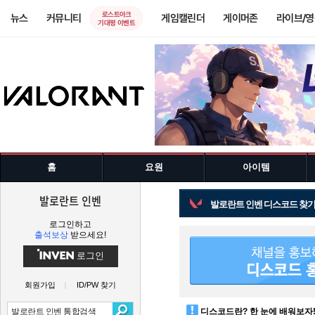
로스트아크
뉴스
커뮤니티
게임캘린더
게이머존
라이브/
기대평 이벤트
홈
요원
아이템
발로란트 인벤
발로란트 인벤 디스코드 찾
로그인하고
출석보상
받으세요!
로그인
회원가입
ID/PW 찾기
디스코드란? 한 눈에 배워보자