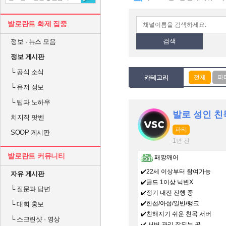
발로란트 화제 집중
검색
정보 · 뉴스 모음
정보 게시판
└
공식 소식
카테고리
└
유저 정보
└
팁과 노하우
발로 성인 친목
치지직 팟벤
파티
SOOP 게시판
1년 전
발로란트 커뮤니티
패깡깨어
✔️22세 이상부터 참여가능
자유 게시판
✔️골드 1이상 닉변X
└
질문과 답변
✔️정기 내전 진행 중
✔️한섭/아섭/일반/랭크
└
대회 홍보
✔️친해지기 쉬운 친목 서버
└
스크린샷 · 영상
✔️ 서버 관리 잘되는 곳