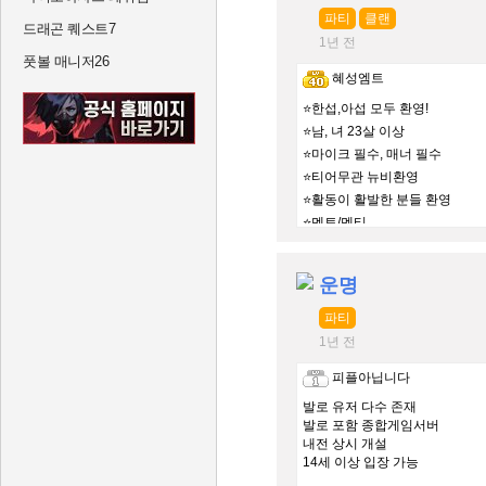
파티
클랜
드래곤 퀘스트7
1년 전
풋볼 매니저26
혜성엠트
⭐한섭,아섭 모두 환영!
⭐남, 녀 23살 이상
⭐마이크 필수, 매너 필수
⭐티어무관 뉴비환영
⭐활동이 활발한 분들 환영
⭐멘토/멘티
⛔️여미새 남미새 사절
운명
파티
1년 전
피플아닙니다
발로 유저 다수 존재
발로 포함 종합게임서버
내전 상시 개설
14세 이상 입장 가능