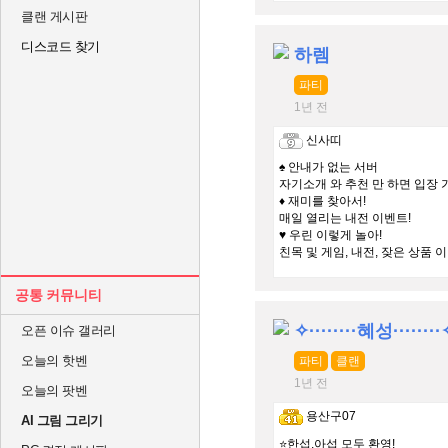
클랜 게시판
디스코드 찾기
하렘
파티
1년 전
신사띠
♠ 안내가 없는 서버
자기소개 와 추천 만 하면 입장 
♦ 재미를 찾아서!
매일 열리는 내전 이벤트!
♥ 우린 이렇게 놀아!
친목 및 게임, 내전, 잦은 상품 
공통 커뮤니티
✧········혜성········
오픈 이슈 갤러리
오늘의 핫벤
파티
클랜
1년 전
오늘의 팟벤
용산구07
AI 그림 그리기
⭐한섭,아섭 모두 환영!