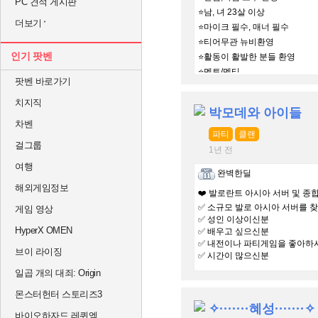
PC 견적 게시판
⭐남, 녀 23살 이상
더보기
⭐마이크 필수, 매너 필수
⭐티어무관 뉴비환영
인기 팟벤
⭐활동이 활발한 분들 환영
⭐멘토/멘티
팟벤 바로가기
⛔️여미새 남미새 사절
치지직
박모데와 아이들
차벤
파티
클랜
걸그룹
1년 전
여행
완벽한딜
해외게임정보
❤️ 발로란트 아시아 서버 및 종합
✅ 소규모 발로 아시아 서버를 
게임 영상
✅ 성인 이상이신분
HyperX OMEN
✅ 배우고 싶으신분
✅ 내전이나 파티게임을 좋아하
브이 라이징
✅ 시간이 많으신분
일곱 개의 대죄: Origin
몬스터헌터 스토리즈3
✧·······혜성·······✧
바이오하자드 레퀴엠