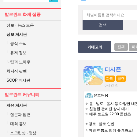
발로란트 화제 집중
검색
정보 · 뉴스 모음
정보 게시판
└
공식 소식
카테고리
└
유저 정보
└
팁과 노하우
디시즌
치지직 팟벤
파티
클랜
SOOP 게시판
6시간 전
발로란트 커뮤니티
은호애옹
✨ 롤 · 발로 · 옵치 등 다양한 내
자유 게시판
✨ 친절한 관리진 상시 대기
✨ 매주 토요일 22:00 콘텐츠
└
질문과 답변
└
대회 홍보
⭐️ 경로 : 발로 인벤
⭐️ 이번 여름도 함께 즐겨봐요!
└
스크린샷 · 영상