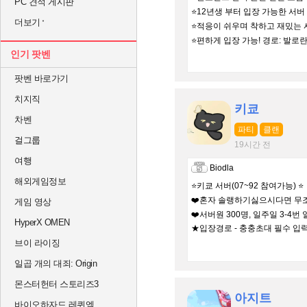
PC 견적 게시판
⭐️12년생 부터 입장 가능한 서버
더보기
⭐️적응이 쉬우며 착하고 재밌는
⭐️편하게 입장 가능! 경로: 발로
인기 팟벤
팟벤 바로가기
치지직
키쿄
차벤
파티
클랜
걸그룹
19시간 전
여행
Biodla
해외게임정보
⭐키쿄 서버(07~92 참여가능) ⭐
❤️혼자 솔랭하기싫으시다면 무조
게임 영상
❤️서버원 300명, 일주일 3-4
HyperX OMEN
★입장경로 - 충충초대 필수 입력
브이 라이징
일곱 개의 대죄: Origin
몬스터헌터 스토리즈3
아지트
바이오하자드 레퀴엠