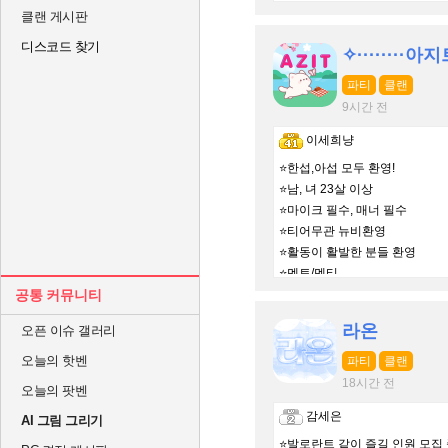
클랜 게시판
디스코드 찾기
✧········아지트
파티
클랜
9시간 전
이세희냥
⭐한섭,아섭 모두 환영!
⭐남, 녀 23살 이상
⭐마이크 필수, 매너 필수
⭐티어무관 뉴비환영
⭐활동이 활발한 분들 환영
⭐멘토/멘티
공통 커뮤니티
⛔️여미새 남미새 사절
라온
오픈 이슈 갤러리
오늘의 핫벤
파티
클랜
18시간 전
오늘의 팟벤
감세은
AI 그림 그리기
⭐️발로란트 같이 즐길 인원 모집 중