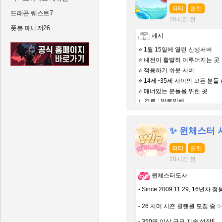
파티
클랜
드래곤 퀘스트7
20시간 전
풋볼 매니저26
페시
⭐ 1월 15일에 열린 신생서버
⭐ 내전이 활발히 이루어지는 곳
⭐ 적응하기 쉬운 서버
⭐ 14세~35세 사이의 모든 분들
⭐ 매너있는 분들을 위한 곳
ㄴ경로 : 발로인벤
✨ 윈체스터 서
파티
클랜
20시간 전
윈체스터도사
- Since 2009.11.29, 16년차 
- 26 서머 시즌 클랜원 모집 중 ✨
- 350명 이상 규모 지속 성장!!