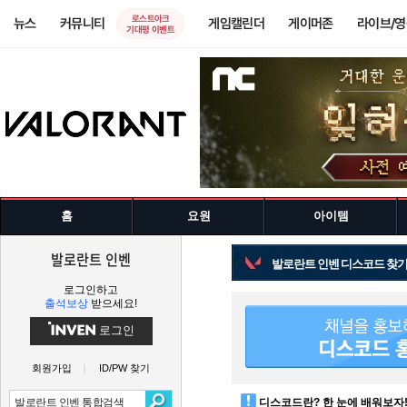
로스트아크
뉴스
커뮤니티
게임캘린더
게이머존
라이브/
기대평 이벤트
홈
요원
아이템
발로란트 인벤
발로란트 인벤 디스코드 찾
로그인하고
출석보상
받으세요!
로그인
회원가입
ID/PW 찾기
디스코드란? 한 눈에 배워보자